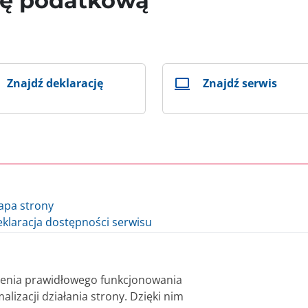
wę podatkową
Znajdź deklarację
Znajdź serwis
apa strony
klaracja dostępności serwisu
lityka cookie
auzula informacyjna Ministra Finansów i Gospodarki
auzula informacyjna Szefa Krajowej Administracji Skarbowej
nienia prawidłowego funkcjonowania
datki.gov.pl - archiwum
alizacji działania strony. Dzięki nim