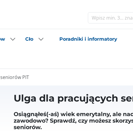
Szukaj
Poradniki i informatory
ów
Cło
 seniorów PIT
Ulga dla pracujących s
Osiągnąłeś(-aś) wiek emerytalny, ale na
zawodowo? Sprawdź, czy możesz skorzyst
seniorów.