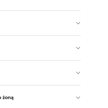
b żoną