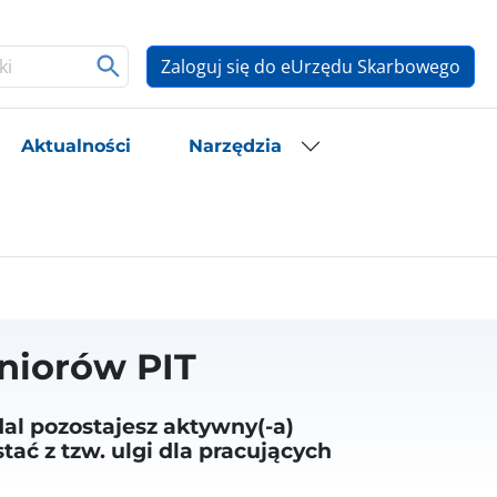
Zaloguj się do eUrzędu Skarbowego
Aktualności
Narzędzia
eniorów PIT
dal pozostajesz aktywny(-a)
ać z tzw. ulgi dla pracujących