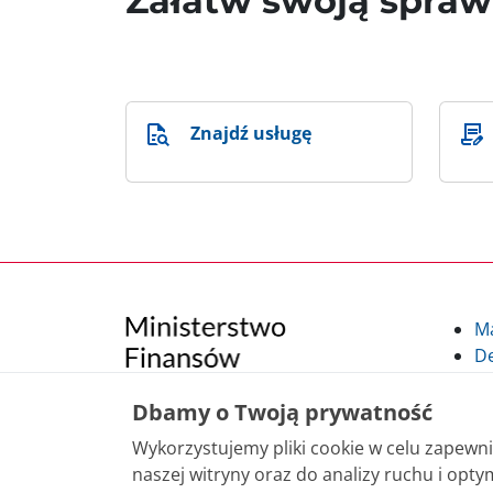
Załatw swoją spra
Znajdź usługę
M
De
Po
Kl
Dbamy o Twoją prywatność
Kl
Wykorzystujemy pliki cookie w celu zapew
po
naszej witryny oraz do analizy ruchu i optym