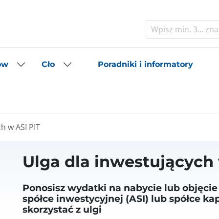
Szukaj
Poradniki i informatory
ów
Cło
h w ASI PIT
Ulga dla inwestujących 
Ponosisz wydatki na nabycie lub objęcie
spółce inwestycyjnej (ASI) lub spółce k
skorzystać z ulgi