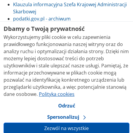
Klauzula informacyjna Szefa Krajowej Administracji
Skarbowej
podatki.gov.pl - archiwum
Dbamy o Twoją prywatność
Wykorzystujemy pliki cookie w celu zapewnienia
prawidłowego funkcjonowania naszej witryny oraz do
Skontaktuj się z nami
analizy ruchu i optymalizacji działania strony. Dzięki nim
możemy lepiej dostosować treści do potrzeb
Treści zamieszczone w serwisie udostępniamy
użytkowników i stale ulepszać nasze usługi. Pamiętaj, że
bezpłatnie. Korzystanie z treści opublikowanych w
informacje przechowywane w plikach cookie mogą
serwisie podatki.gov.pl, niezależnie od celu i sposobu
pozwalać na identyfikację konkretnego urządzenia lub
korzystania, nie wymaga zgody Ministerstwa Finansów.
przeglądarki użytkownika, a więc potencjalnie stanowią
Treści znaczone w serwisie jako treści będące
dane osobowe.
Polityka cookies
przedmiotem praw autorskich, o ile nie jest to
stwierdzone inaczej, są udostępniane na licencji
Odrzuć
Creative Commons Uznanie Autorstwa 3.0 Polska.
Spersonalizuj
Zezwól na wszystkie