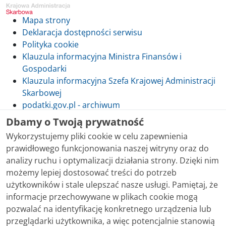
Mapa strony
Deklaracja dostępności serwisu
Polityka cookie
Klauzula informacyjna Ministra Finansów i
Gospodarki
Klauzula informacyjna Szefa Krajowej Administracji
Skarbowej
podatki.gov.pl - archiwum
Dbamy o Twoją prywatność
Wykorzystujemy pliki cookie w celu zapewnienia
prawidłowego funkcjonowania naszej witryny oraz do
Skontaktuj się z nami
analizy ruchu i optymalizacji działania strony. Dzięki nim
możemy lepiej dostosować treści do potrzeb
Treści zamieszczone w serwisie udostępniamy
użytkowników i stale ulepszać nasze usługi. Pamiętaj, że
bezpłatnie. Korzystanie z treści opublikowanych w
informacje przechowywane w plikach cookie mogą
serwisie podatki.gov.pl, niezależnie od celu i sposobu
pozwalać na identyfikację konkretnego urządzenia lub
korzystania, nie wymaga zgody Ministerstwa Finansów.
przeglądarki użytkownika, a więc potencjalnie stanowią