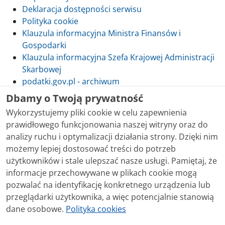
Deklaracja dostępności serwisu
Polityka cookie
Klauzula informacyjna Ministra Finansów i
Gospodarki
Klauzula informacyjna Szefa Krajowej Administracji
Skarbowej
podatki.gov.pl - archiwum
Dbamy o Twoją prywatność
Wykorzystujemy pliki cookie w celu zapewnienia
prawidłowego funkcjonowania naszej witryny oraz do
Skontaktuj się z nami
analizy ruchu i optymalizacji działania strony. Dzięki nim
możemy lepiej dostosować treści do potrzeb
Treści zamieszczone w serwisie udostępniamy
użytkowników i stale ulepszać nasze usługi. Pamiętaj, że
bezpłatnie. Korzystanie z treści opublikowanych w
informacje przechowywane w plikach cookie mogą
serwisie podatki.gov.pl, niezależnie od celu i sposobu
pozwalać na identyfikację konkretnego urządzenia lub
korzystania, nie wymaga zgody Ministerstwa Finansów.
przeglądarki użytkownika, a więc potencjalnie stanowią
Treści znaczone w serwisie jako treści będące
dane osobowe.
Polityka cookies
przedmiotem praw autorskich, o ile nie jest to