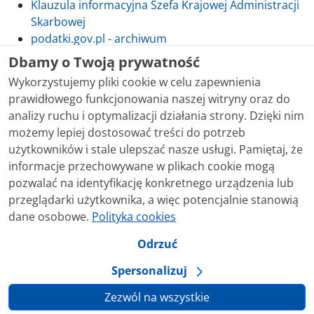
Klauzula informacyjna Szefa Krajowej Administracji
Skarbowej
podatki.gov.pl - archiwum
Dbamy o Twoją prywatność
Wykorzystujemy pliki cookie w celu zapewnienia
prawidłowego funkcjonowania naszej witryny oraz do
Skontaktuj się z nami
analizy ruchu i optymalizacji działania strony. Dzięki nim
możemy lepiej dostosować treści do potrzeb
Treści zamieszczone w serwisie udostępniamy
użytkowników i stale ulepszać nasze usługi. Pamiętaj, że
bezpłatnie. Korzystanie z treści opublikowanych w
informacje przechowywane w plikach cookie mogą
serwisie podatki.gov.pl, niezależnie od celu i sposobu
pozwalać na identyfikację konkretnego urządzenia lub
korzystania, nie wymaga zgody Ministerstwa Finansów.
przeglądarki użytkownika, a więc potencjalnie stanowią
Treści znaczone w serwisie jako treści będące
dane osobowe.
Polityka cookies
przedmiotem praw autorskich, o ile nie jest to
stwierdzone inaczej, są udostępniane na licencji
Odrzuć
Creative Commons Uznanie Autorstwa 3.0 Polska.
Spersonalizuj
Zezwól na wszystkie
Ustawienia prywatności