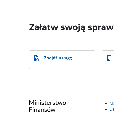
Załatw swoją spra
Znajdź usługę
M
De