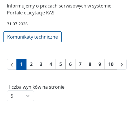
Informujemy o pracach serwisowych w systemie
Portale eLicytacje KAS
31.07.2026
Komunikaty techniczne
1
2
3
4
5
6
7
8
9
10
liczba wyników na stronie