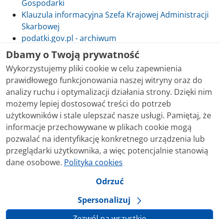
Gospodarki
Klauzula informacyjna Szefa Krajowej Administracji
Skarbowej
podatki.gov.pl - archiwum
Dbamy o Twoją prywatność
Wykorzystujemy pliki cookie w celu zapewnienia
prawidłowego funkcjonowania naszej witryny oraz do
Skontaktuj się z nami
analizy ruchu i optymalizacji działania strony. Dzięki nim
możemy lepiej dostosować treści do potrzeb
Treści zamieszczone w serwisie udostępniamy
użytkowników i stale ulepszać nasze usługi. Pamiętaj, że
bezpłatnie. Korzystanie z treści opublikowanych w
informacje przechowywane w plikach cookie mogą
serwisie podatki.gov.pl, niezależnie od celu i sposobu
pozwalać na identyfikację konkretnego urządzenia lub
korzystania, nie wymaga zgody Ministerstwa Finansów.
przeglądarki użytkownika, a więc potencjalnie stanowią
Treści znaczone w serwisie jako treści będące
dane osobowe.
Polityka cookies
przedmiotem praw autorskich, o ile nie jest to
stwierdzone inaczej, są udostępniane na licencji
Odrzuć
Creative Commons Uznanie Autorstwa 3.0 Polska.
Spersonalizuj
Zezwól na wszystkie