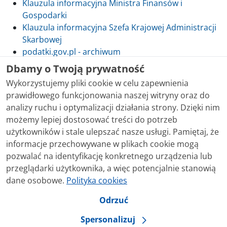
Klauzula informacyjna Ministra Finansów i
Gospodarki
Klauzula informacyjna Szefa Krajowej Administracji
Skarbowej
podatki.gov.pl - archiwum
Dbamy o Twoją prywatność
Wykorzystujemy pliki cookie w celu zapewnienia
prawidłowego funkcjonowania naszej witryny oraz do
Skontaktuj się z nami
analizy ruchu i optymalizacji działania strony. Dzięki nim
możemy lepiej dostosować treści do potrzeb
Treści zamieszczone w serwisie udostępniamy
użytkowników i stale ulepszać nasze usługi. Pamiętaj, że
bezpłatnie. Korzystanie z treści opublikowanych w
informacje przechowywane w plikach cookie mogą
serwisie podatki.gov.pl, niezależnie od celu i sposobu
pozwalać na identyfikację konkretnego urządzenia lub
korzystania, nie wymaga zgody Ministerstwa Finansów.
przeglądarki użytkownika, a więc potencjalnie stanowią
Treści znaczone w serwisie jako treści będące
dane osobowe.
Polityka cookies
przedmiotem praw autorskich, o ile nie jest to
stwierdzone inaczej, są udostępniane na licencji
Odrzuć
Creative Commons Uznanie Autorstwa 3.0 Polska.
Spersonalizuj