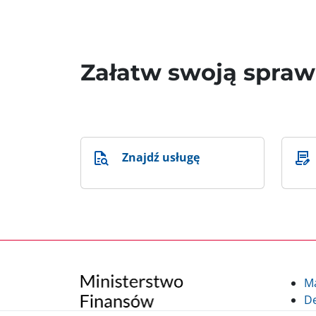
Załatw swoją spra
Znajdź usługę
M
De