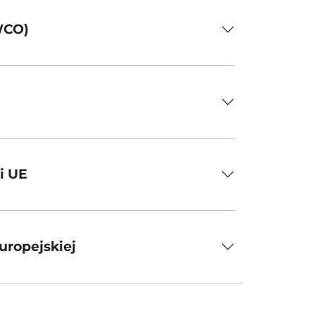
WCO)
i UE
uropejskiej