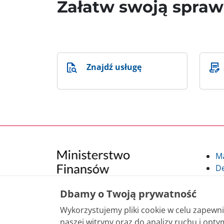
Załatw swoją spra
Znajdź usługę
M
De
Po
Kl
Dbamy o Twoją prywatność
Kl
Wykorzystujemy pliki cookie w celu zapew
po
naszej witryny oraz do analizy ruchu i optym