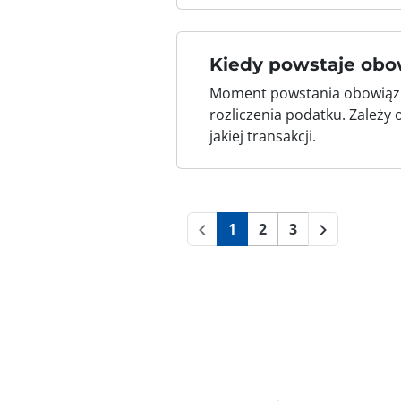
Kiedy powstaje ob
Moment powstania obowiązk
rozliczenia podatku. Zależy
jakiej transakcji.
1
2
3