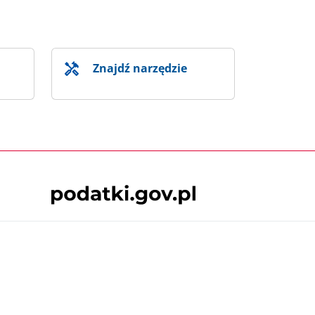
Znajdź narzędzie
Skontaktuj się z nami
 podatki.gov.pl, niezależnie od celu i