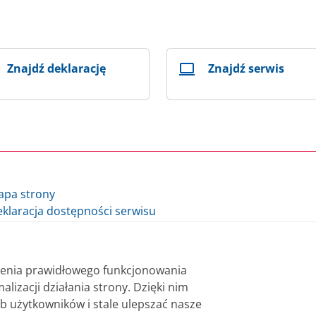
Znajdź deklarację
Znajdź serwis
apa strony
klaracja dostępności serwisu
lityka cookie
auzula informacyjna Ministra Finansów i Gospodarki
auzula informacyjna Szefa Krajowej Administracji Skarbowej
nienia prawidłowego funkcjonowania
datki.gov.pl - archiwum
alizacji działania strony. Dzięki nim
b użytkowników i stale ulepszać nasze
 bezpłatnie. Korzystanie z treści opublikowanych w serwisie