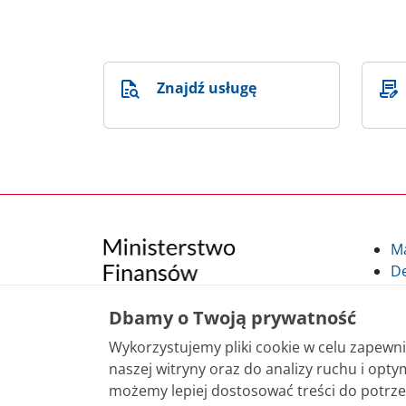
Znajdź usługę
M
De
Po
Kl
Dbamy o Twoją prywatność
Kl
Wykorzystujemy pliki cookie w celu zapew
po
naszej witryny oraz do analizy ruchu i optym
możemy lepiej dostosować treści do potrze
Treści zamieszczone w serwisie udostępniamy