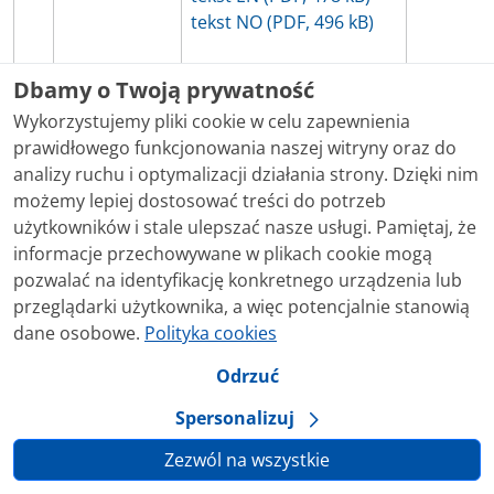
tekst NO (PDF, 496 kB)
Dbamy o Twoją prywatność
Wykorzystujemy pliki cookie w celu zapewnienia
prawidłowego funkcjonowania naszej witryny oraz do
Umowa:
analizy ruchu i optymalizacji działania strony. Dzięki nim
Nowa
61
tekst PL/EN (PDF, 1350
21.04.20
możemy lepiej dostosować treści do potrzeb
Zelandia
kB)
użytkowników i stale ulepszać nasze usługi. Pamiętaj, że
informacje przechowywane w plikach cookie mogą
pozwalać na identyfikację konkretnego urządzenia lub
przeglądarki użytkownika, a więc potencjalnie stanowią
dane osobowe.
Polityka cookies
Odrzuć
Umowa:
Spersonalizuj
tekst PL (PDF, 357 kB)
62
Pakistan
25.10.19
tekst EN (PDF, 864 KB)
Zezwól na wszystkie