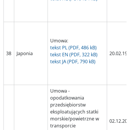
Umowa:
tekst PL (PDF, 486 kB)
38
Japonia
20.02.19
tekst EN (PDF, 322 kB)
tekst JA (PDF, 790 kB)
Umowa -
opodatkowania
przedsiębiorstw
eksploatujących statki
morskie/powietrzne w
02.12.20
transporcie