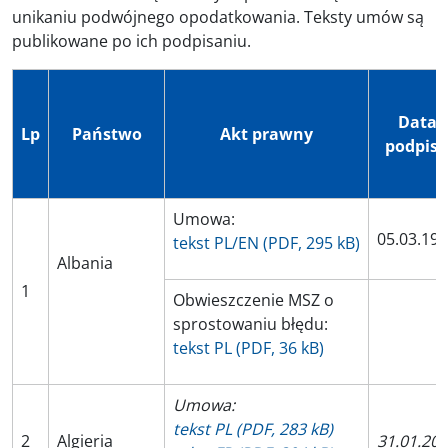
unikaniu podwójnego opodatkowania. Teksty umów są
publikowane po ich podpisaniu.
Data
Lp
Państwo
Akt prawny
podpis
Umowa:
05.03.19
tekst PL/EN (PDF, 295 kB)
Albania
1
Obwieszczenie MSZ o
sprostowaniu błędu:
tekst PL (PDF, 36 kB)
Umowa:
tekst PL (PDF, 283 kB)
2
Algieria
31.01.20