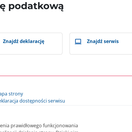
wę podatkową
Znajdź deklarację
Znajdź serwis
apa strony
klaracja dostępności serwisu
lityka cookie
auzula informacyjna Ministra Finansów i Gospodarki
auzula informacyjna Szefa Krajowej Administracji Skarbowej
nienia prawidłowego funkcjonowania
datki.gov.pl - archiwum