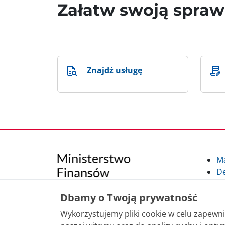
Załatw swoją spra
Znajdź usługę
M
De
Po
Kl
Dbamy o Twoją prywatność
Kl
Wykorzystujemy pliki cookie w celu zapew
po