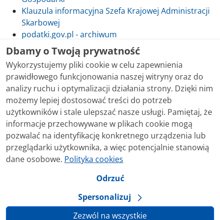
Klauzula informacyjna Szefa Krajowej Administracji
Skarbowej
podatki.gov.pl - archiwum
Dbamy o Twoją prywatność
Wykorzystujemy pliki cookie w celu zapewnienia
prawidłowego funkcjonowania naszej witryny oraz do
Skontaktuj się z nami
analizy ruchu i optymalizacji działania strony. Dzięki nim
możemy lepiej dostosować treści do potrzeb
Treści zamieszczone w serwisie udostępniamy
użytkowników i stale ulepszać nasze usługi. Pamiętaj, że
bezpłatnie. Korzystanie z treści opublikowanych w
informacje przechowywane w plikach cookie mogą
serwisie podatki.gov.pl, niezależnie od celu i sposobu
pozwalać na identyfikację konkretnego urządzenia lub
korzystania, nie wymaga zgody Ministerstwa Finansów.
przeglądarki użytkownika, a więc potencjalnie stanowią
Treści znaczone w serwisie jako treści będące
dane osobowe.
Polityka cookies
przedmiotem praw autorskich, o ile nie jest to
stwierdzone inaczej, są udostępniane na licencji
Odrzuć
Creative Commons Uznanie Autorstwa 3.0 Polska.
Spersonalizuj
Zezwól na wszystkie