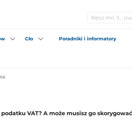
Szukaj
Poradniki i informatory
ów
Cło
nia
ie podatku VAT? A może musisz go skorygować