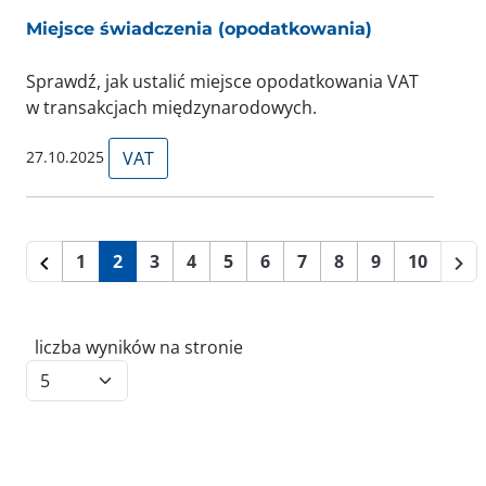
Miejsce świadczenia (opodatkowania)
Sprawdź, jak ustalić miejsce opodatkowania VAT
w transakcjach międzynarodowych.
27.10.2025
VAT
1
2
3
4
5
6
7
8
9
10
liczba wyników na stronie