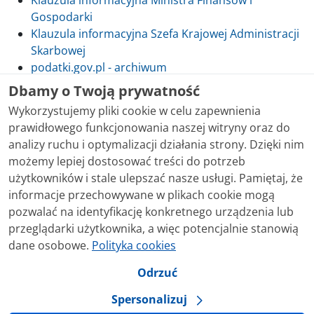
Klauzula informacyjna Ministra Finansów i
Gospodarki
Klauzula informacyjna Szefa Krajowej Administracji
Skarbowej
podatki.gov.pl - archiwum
Dbamy o Twoją prywatność
Wykorzystujemy pliki cookie w celu zapewnienia
prawidłowego funkcjonowania naszej witryny oraz do
Skontaktuj się z nami
analizy ruchu i optymalizacji działania strony. Dzięki nim
możemy lepiej dostosować treści do potrzeb
Treści zamieszczone w serwisie udostępniamy
użytkowników i stale ulepszać nasze usługi. Pamiętaj, że
bezpłatnie. Korzystanie z treści opublikowanych w
informacje przechowywane w plikach cookie mogą
serwisie podatki.gov.pl, niezależnie od celu i sposobu
pozwalać na identyfikację konkretnego urządzenia lub
korzystania, nie wymaga zgody Ministerstwa Finansów.
przeglądarki użytkownika, a więc potencjalnie stanowią
Treści znaczone w serwisie jako treści będące
dane osobowe.
Polityka cookies
przedmiotem praw autorskich, o ile nie jest to
stwierdzone inaczej, są udostępniane na licencji
Odrzuć
Creative Commons Uznanie Autorstwa 3.0 Polska.
Spersonalizuj