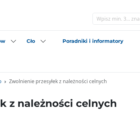
Szukaj
Poradniki i informatory
ów
Cło
o
Zwolnienie przesyłek z należności celnych
k z należności celnych