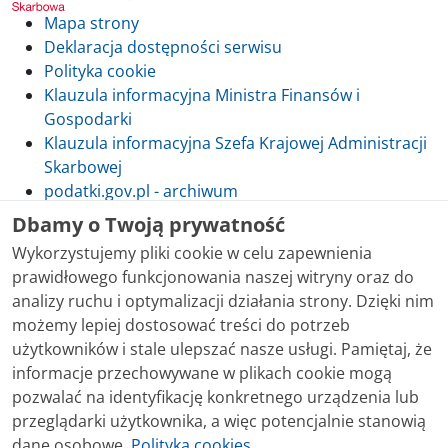
Mapa strony
Deklaracja dostępności serwisu
Polityka cookie
Klauzula informacyjna Ministra Finansów i
Gospodarki
Klauzula informacyjna Szefa Krajowej Administracji
Skarbowej
podatki.gov.pl - archiwum
Dbamy o Twoją prywatność
Wykorzystujemy pliki cookie w celu zapewnienia
prawidłowego funkcjonowania naszej witryny oraz do
Skontaktuj się z nami
analizy ruchu i optymalizacji działania strony. Dzięki nim
możemy lepiej dostosować treści do potrzeb
Treści zamieszczone w serwisie udostępniamy
użytkowników i stale ulepszać nasze usługi. Pamiętaj, że
bezpłatnie. Korzystanie z treści opublikowanych w
informacje przechowywane w plikach cookie mogą
serwisie podatki.gov.pl, niezależnie od celu i sposobu
pozwalać na identyfikację konkretnego urządzenia lub
korzystania, nie wymaga zgody Ministerstwa Finansów.
przeglądarki użytkownika, a więc potencjalnie stanowią
Treści znaczone w serwisie jako treści będące
dane osobowe.
Polityka cookies