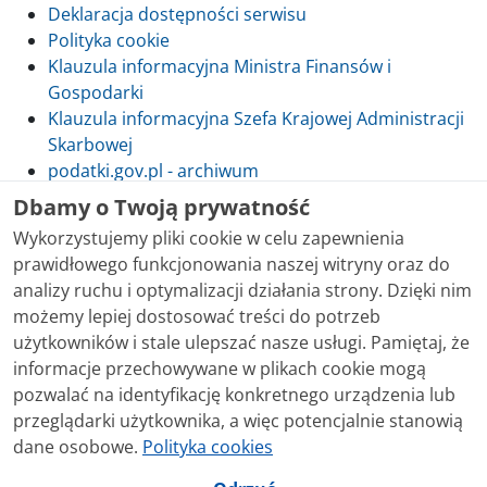
Deklaracja dostępności serwisu
Polityka cookie
Klauzula informacyjna Ministra Finansów i
Gospodarki
Klauzula informacyjna Szefa Krajowej Administracji
Skarbowej
podatki.gov.pl - archiwum
Dbamy o Twoją prywatność
Wykorzystujemy pliki cookie w celu zapewnienia
prawidłowego funkcjonowania naszej witryny oraz do
Skontaktuj się z nami
analizy ruchu i optymalizacji działania strony. Dzięki nim
możemy lepiej dostosować treści do potrzeb
Treści zamieszczone w serwisie udostępniamy
użytkowników i stale ulepszać nasze usługi. Pamiętaj, że
bezpłatnie. Korzystanie z treści opublikowanych w
informacje przechowywane w plikach cookie mogą
serwisie podatki.gov.pl, niezależnie od celu i sposobu
pozwalać na identyfikację konkretnego urządzenia lub
korzystania, nie wymaga zgody Ministerstwa Finansów.
przeglądarki użytkownika, a więc potencjalnie stanowią
Treści znaczone w serwisie jako treści będące
dane osobowe.
Polityka cookies
przedmiotem praw autorskich, o ile nie jest to