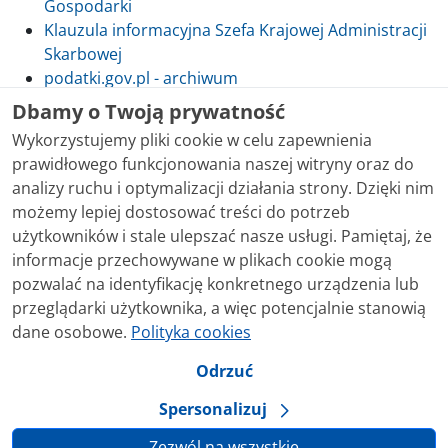
Gospodarki
Klauzula informacyjna Szefa Krajowej Administracji
Skarbowej
podatki.gov.pl - archiwum
Dbamy o Twoją prywatność
Wykorzystujemy pliki cookie w celu zapewnienia
prawidłowego funkcjonowania naszej witryny oraz do
Skontaktuj się z nami
analizy ruchu i optymalizacji działania strony. Dzięki nim
możemy lepiej dostosować treści do potrzeb
Treści zamieszczone w serwisie udostępniamy
użytkowników i stale ulepszać nasze usługi. Pamiętaj, że
bezpłatnie. Korzystanie z treści opublikowanych w
informacje przechowywane w plikach cookie mogą
serwisie podatki.gov.pl, niezależnie od celu i sposobu
pozwalać na identyfikację konkretnego urządzenia lub
korzystania, nie wymaga zgody Ministerstwa Finansów.
przeglądarki użytkownika, a więc potencjalnie stanowią
Treści znaczone w serwisie jako treści będące
dane osobowe.
Polityka cookies
przedmiotem praw autorskich, o ile nie jest to
stwierdzone inaczej, są udostępniane na licencji
Odrzuć
Creative Commons Uznanie Autorstwa 3.0 Polska.
Spersonalizuj
Zezwól na wszystkie